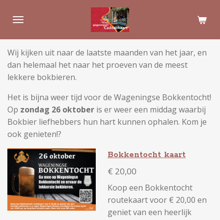
Ga
direct
naar
de
Wij kijken uit naar de laatste maanden van het jaar, en
hoofdinhoud
dan helemaal het naar het proeven van de meest
lekkere bokbieren.
Het is bijna weer tijd voor de Wageningse Bokkentocht!
Op
zondag 26 oktober
is er weer een middag waarbij
Bokbier liefhebbers hun hart kunnen ophalen. Kom je
ook genieten!?
Bokkentocht kaart
€ 20,00
Koop een Bokkentocht
routekaart voor € 20,00 en
geniet van een
heerlijk