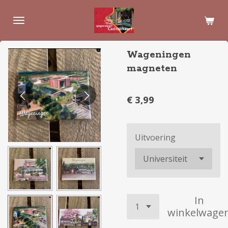
Ga
direct
naar
de
Wageningen
hoofdinhoud
magneten
€ 3,99
Uitvoering
In
winkelwage